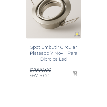
Spot Embutir Circular
Plateado Y Movil. Para
Dicroica Led
El
$
7900.00
El
precio
$
6715.00
precio
original
actual
era:
es:
$7900.00.
$6715.00.