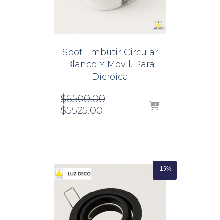
Spot Embutir Circular
Blanco Y Movil. Para
Dicroica
El
$
6500.00
El
precio
$
5525.00
precio
original
actual
era:
es:
$6500.00.
$5525.00.
-15%