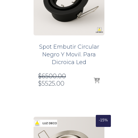
Spot Embutir Circular
Negro Y Movil. Para
Dicroica Led
El
$
6500.00
El
precio
$
5525.00
precio
original
actual
era:
es:
$6500.00.
$5525.00.
-15%