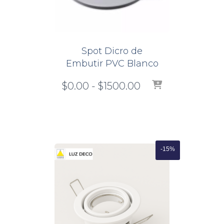
Spot Dicro de
Embutir PVC Blanco
Rango
$
0.00
-
$
1500.00
de
precios:
desde
$0.00
hasta
-15%
$1500.00