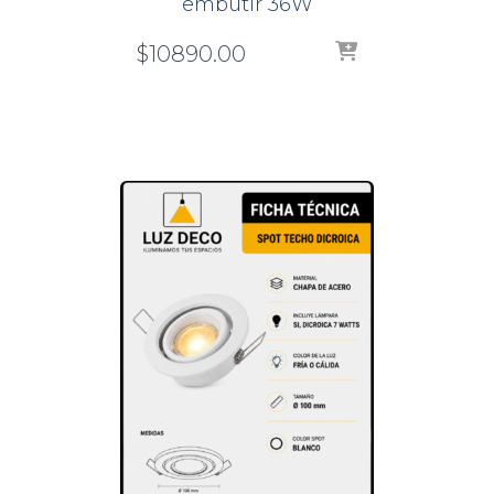
embutir 36W
$
10890.00