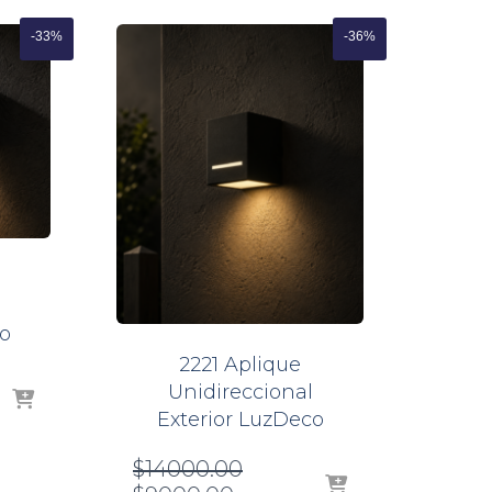
-33%
-36%
o
2221 Aplique
Unidireccional
Exterior LuzDeco
l
El
$
14000.00
.00.