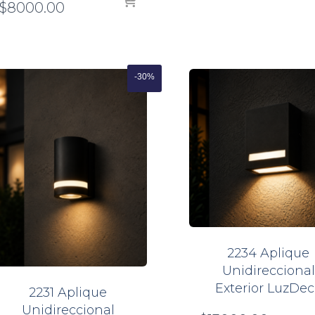
El
precio
$
8000.00
$8000.
precio
original
actual
era:
es:
$11000.00.
$8000.00.
-30%
2234 Aplique
Unidireccional
Exterior LuzDec
2231 Aplique
Unidireccional