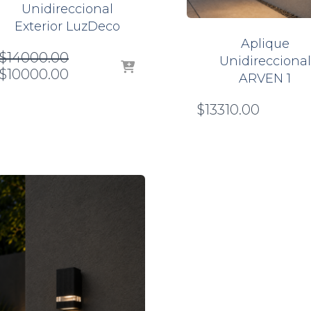
Unidireccional
Exterior LuzDeco
Aplique
El
$
14000.00
Unidireccional
precio
El
$
10000.00
ARVEN 1
original
precio
era:
actual
$
13310.00
$14000.00.
es:
$10000.00.