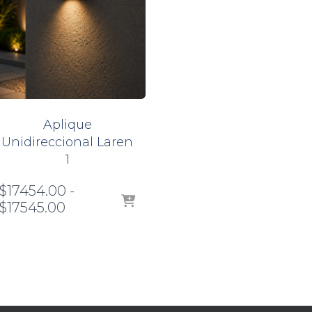
Aplique
Unidireccional Laren
1
$
17454.00
-
Rango
$
17545.00
de
precios:
desde
$17454.00
hasta
$17545.00