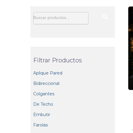
B
Buscar productos…
u
s
c
a
r
p
Filtrar Productos
o
r
Aplique Pared
:
Bidireccional
Colgantes
De Techo
Embutir
Farolas