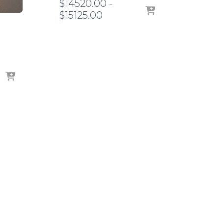
$
14520.00
-
Rango
$
15125.00
de
precios:
desde
$14520.00
hasta
$15125.00