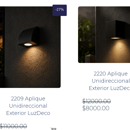
-27%
2220 Aplique
Unidireccional
Exterior LuzDec
2209 Aplique
El
$
12000.00
Unidireccional
El
precio
$
8000.00
Exterior LuzDeco
precio
origina
actual
era:
El
$
11000.00
es:
$12000