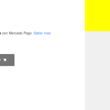
ecio
ctual
:
a
con Mercado Pago.
Saber más
8415.00.
O