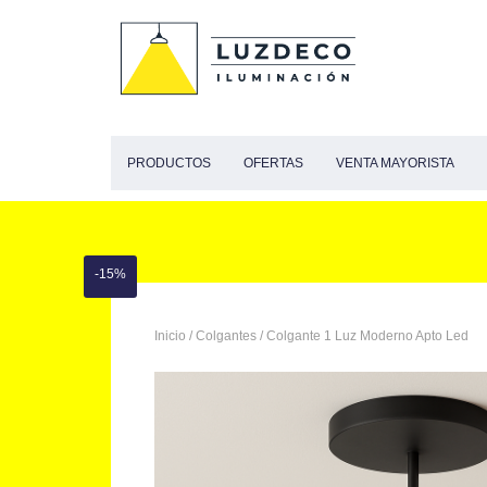
PRODUCTOS
OFERTAS
VENTA MAYORISTA
-15%
Inicio
/
Colgantes
/ Colgante 1 Luz Moderno Apto Led