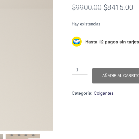
El
El
$
9900.00
$
8415.00
precio
pr
Hay existencias
original
a
era:
es
Hasta 12 pagos sin tarjet
$9900.00.
$
Colgante
1
AÑADIR AL CARRIT
Luz
Moderno
Categoría:
Colgantes
Apto
Led
cantidad