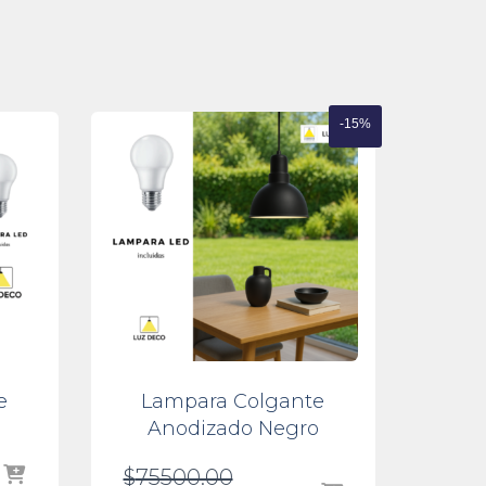
-15%
e
Lampara Colgante
Anodizado Negro
El
$
75500.00